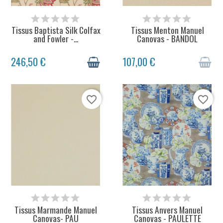
48H + DÉLAI LIVRAISON
STOCK ÉPUISÉ
Tissus Baptista Silk Colfax
Tissus Menton Manuel
and Fowler -...
Canovas - BANDOL
246,50 €
107,00 €
favorite_border
favorite_border
STOCK ÉPUISÉ
STOCK ÉPUISÉ
Tissus Marmande Manuel
Tissus Anvers Manuel
Canovas- PAU
Canovas - PAULETTE