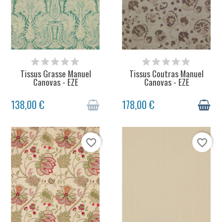
STOCK ÉPUISÉ
EXPÉDITION SOUS 48H
Tissus Grasse Manuel
Tissus Coutras Manuel
Canovas - EZE
Canovas - EZE
138,00 €
178,00 €
favorite_border
favorite_border