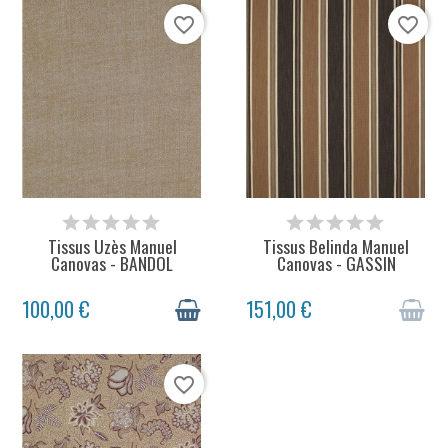
favorite_border
favorite_border
48H + DÉLAI LIVRAISON
STOCK ÉPUISÉ
Tissus Uzès Manuel
Tissus Belinda Manuel
Canovas - BANDOL
Canovas - GASSIN
100,00 €
151,00 €
favorite_border