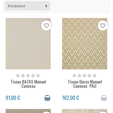
Pertinence
favorite_border
favorite_border
48H + DÉLAI LIVRAISON
STOCK ÉPUISÉ
Tissus BAZAS Manuel
Tissus Duras Manuel
Canovas
Canovas- PAU
91,00 €
162,00 €