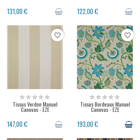
131,00 €
122,00 €
favorite_border
favorite_border
STOCK ÉPUISÉ
48H + DÉLAI LIVRAISON
Tissus Verdon Manuel
Tissus Bordeaux Manuel
Canovas - EZE
Canovas - EZE
147,00 €
193,00 €