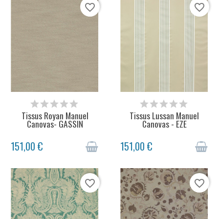
favorite_border
favorite_border
STOCK ÉPUISÉ
STOCK ÉPUISÉ
Tissus Royan Manuel
Tissus Lussan Manuel
Canovas- GASSIN
Canovas - EZE
151,00 €
151,00 €
favorite_border
favorite_border